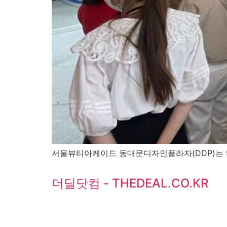
서울뷰티아케이드 동대문디자인플라자(DDP)는 9
더딜닷컴 - THEDEAL.CO.KR