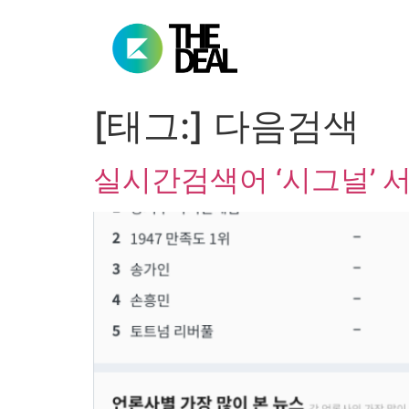
[태그:]
다음검색
실시간검색어 ‘시그널’ 