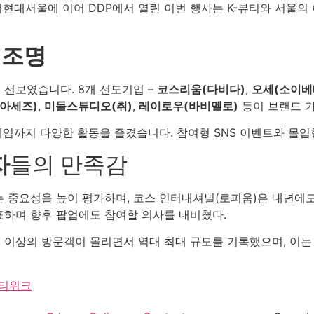
도 더현대서울에 이어 DDP에서 열린 이번 행사는 K-뷰티와 서
 조명
 선보였습니다. 8개 선도기업 –
코스리움(다비다)
,
오세(소이베
아세즈)
,
미들스튜디오(취)
,
레이로우(바비멜로)
등이 브랜드 
임까지 다양한 활동을 즐겼습니다. 참여형 SNS 이벤트와 몰입
자
들의 만족감
 중요성을 높이 평가하며, 코스 인터내셔널(로피움)은 내년에도
표하며 향후 팝업에도 참여할 의사를 내비쳤다.
0명 이상의 방문객이 몰리면서 역대 최대 규모를 기록했으며, 이는
티위크