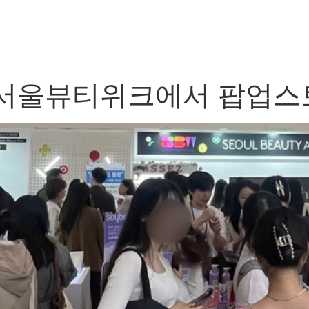
서울뷰티위크에서 팝업스